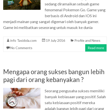
sedang diramaikan sebuah game
fenomenal Pokemon Go. Game yang
berbasis di Android dan IOS ini
menjadi mainan yang sangat digemari oleh banyak gamer.
Game ini melibatkan seseorang untuk masuk ke dunia
info Tasidola.com
19 July 2016
Profile and News
No Comments
Read more
Mengapa orang sukses bangun lebih
pagi dari orang kebanyakan ?
Seorang pengusaha sukses memiliki
banyak kebiasaan yang positif. Salah
satu kebiasaan positif mereka
adalah bangun lebih pagi dari orang