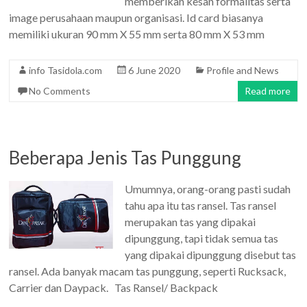
memberikan kesan formalitas serta
image perusahaan maupun organisasi. Id card biasanya
memiliki ukuran 90 mm X 55 mm serta 80 mm X 53 mm
info Tasidola.com
6 June 2020
Profile and News
No Comments
Read more
Beberapa Jenis Tas Punggung
Umumnya, orang-orang pasti sudah
tahu apa itu tas ransel. Tas ransel
merupakan tas yang dipakai
dipunggung, tapi tidak semua tas
yang dipakai dipunggung disebut tas
ransel. Ada banyak macam tas punggung, seperti Rucksack,
Carrier dan Daypack. Tas Ransel/ Backpack