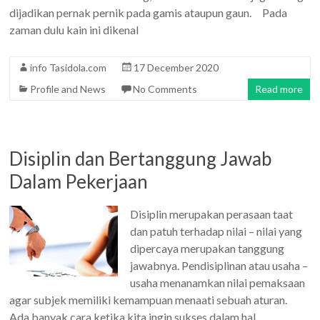
dijadikan pernak pernik pada gamis ataupun gaun. Pada
zaman dulu kain ini dikenal
info Tasidola.com
17 December 2020
Profile and News
No Comments
Read more
Disiplin dan Bertanggung Jawab
Dalam Pekerjaan
Disiplin merupakan perasaan taat
dan patuh terhadap nilai – nilai yang
dipercaya merupakan tanggung
jawabnya. Pendisiplinan atau usaha –
usaha menanamkan nilai pemaksaan
agar subjek memiliki kemampuan menaati sebuah aturan.
Ada banyak cara ketika kita ingin sukses dalam hal