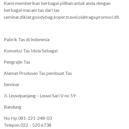
Kami memberikan berbagai pilihan untuk anda dengan
berbagai macam tas dari tas
seminar,diklat,goodybag,koper,travel,olahraga,promosi dll.
Pabrik Tas di Indonesia
Konveksi Tas Idola Sebagai
Pengrajin Tas
Alamat Produsen Tas pembuat Tas
Seminar
Jl. Leuwipanjang – Leuwi Sari V no 59
Bandung
No Hp 081-221-248-03
Telepon 022 – 520 6738